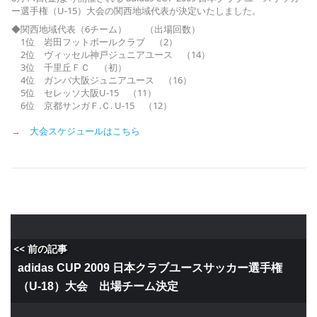
ー選手権（U-15）大会の関西地域代表が決定いたしました。
◆関西地域代表（6チーム） （出場回数）
1位 岩田フットボールクラブ （2）
2位 ヴィッセル神戸ジュニアユース （14）
3位 千里丘ＦＣ （初）
4位 ガンバ大阪ジュニアユース （16）
5位 セレッソ大阪U-15 （11）
6位 京都サンガＦ.Ｃ. U-15 （12）
→
大会スケジュールはこちら
<< 前の記事
adidas CUP 2009 日本クラブユースサッカー選手権
（U-18）大会 出場チーム決定