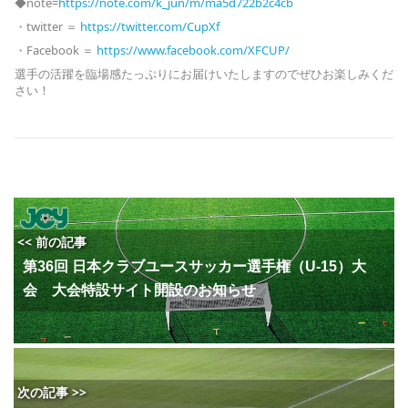
◆note=
https://note.com/k_jun/m/ma5d722b2c4cb
・twitter ＝
https://twitter.com/CupXf
・Facebook ＝
https://www.facebook.com/XFCUP/
選手の活躍を臨場感たっぷりにお届けいたしますのでぜひお楽しみくだ
さい！
<< 前の記事
第36回 日本クラブユースサッカー選手権（U-15）大
会 大会特設サイト開設のお知らせ
次の記事 >>