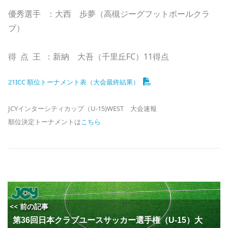
優秀選手 ：大西 歩夢（高槻ジーグフットボールクラ
ブ）
得 点 王 ：新納 大吾（千里丘FC）11得点
21ICC 順位トーナメント表（大会最終結果）
JCYインターシティカップ（U-15)WEST 大会速報
順位決定トーナメントは
こちら
<< 前の記事
第36回日本クラブユースサッカー選手権（U-15）大