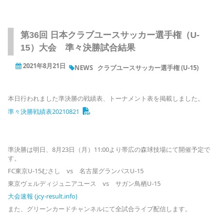
第36回 日本クラブユースサッカー選手権（U-
15）大会 準々決勝試合結果
2021年8月21日
NEWS
クラブユースサッカー選手権 (U-15)
本日行われました準決勝の戦績表、トーナメント表を掲載しました。
準々決勝戦績表20210821
準決勝は明日、8月23日（月）11:00より帯広の森球技場にて開催予定で
す。
FC東京U-15むさし vs 名古屋グランパスU-15
東京ヴェルディジュニアユース vs サガン鳥栖U-15
大会速報 (jcy-result.info)
また、グリーンカードチャンネルにて全試合ライブ配信します。