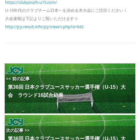
https://clubyouth-u15.com/
U-15年代のクラブチーム日本一を決める本大会にご注目ください！
大会速報は下記よりご覧いただけます☆
http://jcy-result.info/jcy/view/s.php?a=642
<< 前の記事
第36回 日本クラブユースサッカー選手権（U-15）大
会 ラウンド16試合結果
次の記事 >>
第36回 日本クラブユースサッカー選手権（U-15）大