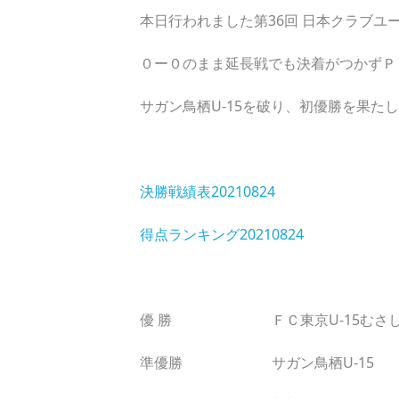
本日行われました第36回 日本クラブユ
０ー０のまま延長戦でも決着がつかずＰＫ戦
サガン鳥栖U-15を破り、初優勝を果た
決勝戦績表20210824
得点ランキング20210824
優 勝 ＦＣ東京U-15むさ
準優勝 サガン鳥栖U-15