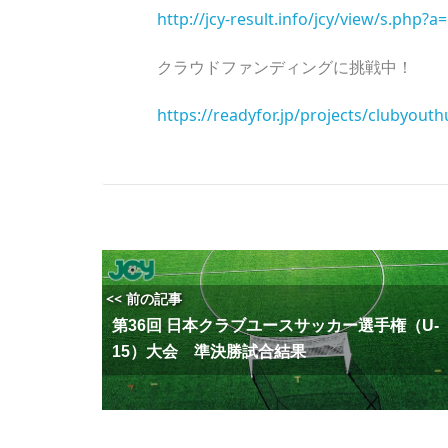
http://jcy-result.info/jcy/view/s.php?a
クラウドファンディングに挑戦中！
https://readyfor.jp/projects/clubyouth
<< 前の記事
第36回 日本クラブユースサッカー選手権（U-
15）大会 準決勝試合結果