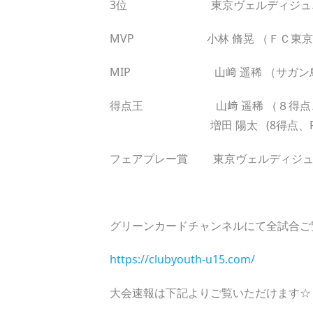
3位 東京ヴェルディジュニアユ
MVP 小林 脩晃 （ＦＣ東京U-1
MIP 山﨑 遥稀 （サガン鳥栖U-
得点王 山﨑 遥稀 （８得点、サ
増田 陽太 (8得点、FC多
フェアプレー賞 東京ヴェルディジュニ
グリーンカードチャンネルにて全試合ご
https://clubyouth-u15.com/
大会速報は下記よりご覧いただけます☆