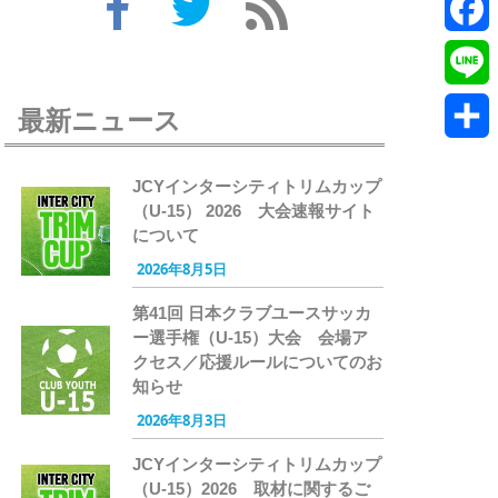
Twitte
Faceb
Line
最新ニュース
共
JCYインターシティトリムカップ
有
（U-15） 2026 大会速報サイト
について
2026年8月5日
第41回 日本クラブユースサッカ
ー選手権（U-15）大会 会場ア
クセス／応援ルールについてのお
知らせ
2026年8月3日
JCYインターシティトリムカップ
（U-15）2026 取材に関するご