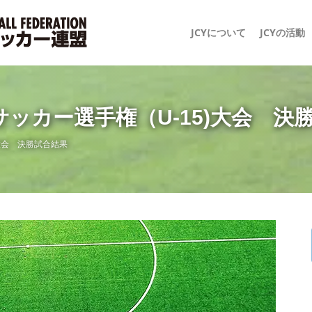
JCYについて
JCYの活動
ッカー選手権（U-15)大会 決
大会 決勝試合結果