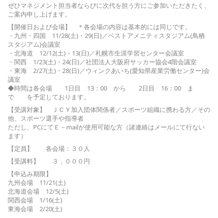
ぜひマネジメント担当者ならびに次代を担う方にご参加いただきたく、
ご案内申し上げます。
【開催日および会場】 ＊各会場の内容は基本的には同じです。
・九州・四国 11/28(土)・29(日)／ベストアメニティスタジアム(鳥栖
スタジアム)会議室
・北海道 12/12(土)・13(日)／札幌市生涯学習センター会議室
・関西 1/23(土)・24(日)／社団法人大阪府サッカー協会4階会議室
・東海 2/27(土)・28(日)／ウィンクあいち(愛知県産業労働センター)会
議室
◆時間は各会場 1日目 13：00 から 2日目 16：00 ま
で を予定しております。
【受講対象】 ＪＣＹ加入団体関係者／スポーツ組織に携わる方／その
他、スポーツ選手や指導者
ただし、PCにてＥ－mailが使用可能な方（諸連絡はメールにて行ない
ます）
【定員】 各会場：３０人
【受講料】 ３，０００円
【申込み期限】
九州会場 11/21(土)
北海道会場 12/5(土)
関西会場 1/16(土)
東海会場 2/20(土)