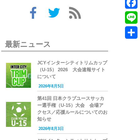
Twitte
Faceb
Line
最新ニュース
共
有
JCYインターシティトリムカップ
（U-15） 2026 大会速報サイト
について
2026年8月5日
第41回 日本クラブユースサッカ
ー選手権（U-15）大会 会場ア
クセス／応援ルールについてのお
知らせ
2026年8月3日