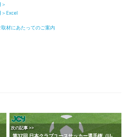
用＞
Excel
8ご取材にあたってのご案内
次の記事 >>
第37回 日本クラブユースサッカー選手権（U-