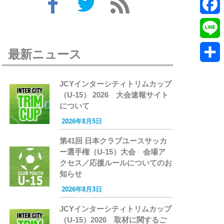
Twitte
Faceb
Line
最新ニュース
共
JCYインターシティトリムカップ
有
（U-15） 2026 大会速報サイト
について
2026年8月5日
第41回 日本クラブユースサッカ
ー選手権（U-15）大会 会場ア
クセス／応援ルールについてのお
知らせ
2026年8月3日
JCYインターシティトリムカップ
（U-15）2026 取材に関するご