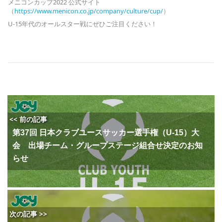
メニコンカップ
2022
公式サイト
（
https://www.menicon.co.
jp/company/culture/cup/
）
U-15年代のオールスター戦にぜひご注目ください！
<< 前の記事
第37回 日本クラブユースサッカー選手権（U-15）大
会 出場チーム・グループステージ組合せ決定のお知
らせ
次の記事 >>