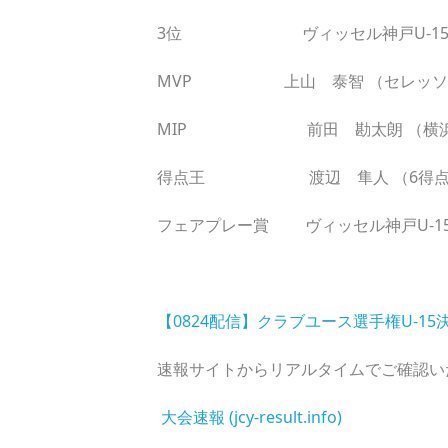
3位 ヴィッセル神戸U-15／サ
MVP 上山 泰智 （セレッソ大阪
MIP 前田 勘太朗 （横浜Ｆ
得点王 渡辺 隼人 （6得点、ヴ
フェアプレー賞 ヴィッセル神戸U-1
【0824配信】クラブユース選手権U-1
速報サイトからリアルタイムでご確認い
大会速報 (jcy-result.info)