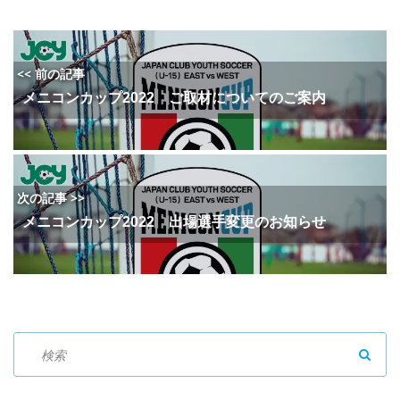
<< 前の記事
メニコンカップ2022 ご取材についてのご案内
次の記事 >>
メニコンカップ2022 出場選手変更のお知らせ
SEAR