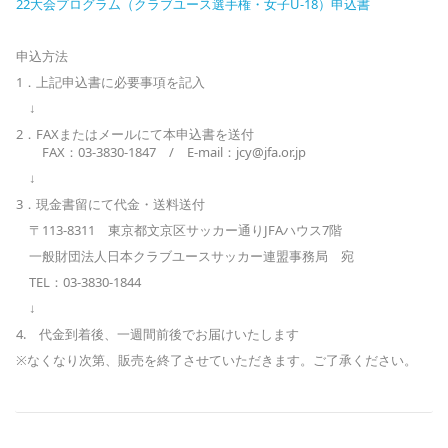
22大会プログラム（クラブユース選手権・女子U-18）申込書
申込方法
1．上記申込書に必要事項を記入
↓
2．FAXまたはメールにて本申込書を送付
FAX：03-3830-1847 / E-mail：jcy@jfa.or.jp
↓
3．現金書留にて代金・送料送付
〒113-8311 東京都文京区サッカー通りJFAハウス7階
一般財団法人日本クラブユースサッカー連盟事務局 宛
TEL：03-3830-1844
↓
4. 代金到着後、一週間前後でお届けいたします
※なくなり次第、販売を終了させていただきます。ご了承ください。