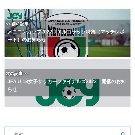
<< 前の記事
メニコンカップ2022 エルゴラッソ特集（マッチレポ
ート）のお知らせ
次の記事 >>
JFA U-18女子サッカーファイナルズ2022 開催のお知
らせ
SEAR