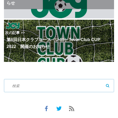
らせ
次の記事 >>
第6回日本クラブユース（U-18）Town Club CUP
2022 開催のお知らせ
SEAR