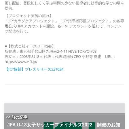
画し配信。普段忙しくて学ぶ時間の少ない指導者に効率的な学びの場を
提供。
【プロジェクト実施の流れ】
「JCYカラダケアプロジェクト」「JCY指導者応援プロジェクト」の各専
用公式LINEアカウントを開設。各LINEアカウントを通じて、コンテン
ツ配信を行う。
■【株式会社イースリー概要】
所在地：東京都千代田区九段南2-4-11 HIVE TOKYO 703
設立日：2003年8月8日 代表：代表取締役CEO 小野寺 徹也 URL：
https://www.e-3.jp/
【JCY協賛】プレスリリース221024
<< 前の記事
JFA U-18女子サッカーファイナルズ2022 開催のお知