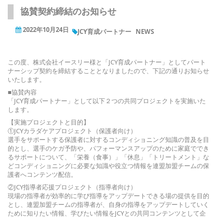
協賛契約締結のお知らせ
2022年10月24日
JCY育成パートナー
NEWS
この度、株式会社イースリー様と「JCY育成パートナー」としてパート
ナーシップ契約を締結することとなりましたので、下記の通りお知らせ
いたします。
■協賛内容
「JCY育成パートナー」として以下２つの共同プロジェクトを実施いた
します。
【実施プロジェクトと目的】
①JCYカラダケアプロジェクト（保護者向け）
選手をサポートする保護者に対するコンディショニング知識の普及を目
的とし、選手のケガ予防や、パフォーマンスアップのために家庭ででき
るサポートについて、「栄養（食事）」「休息」「トリートメント」な
どコンディショニングに必要な知識や役立つ情報を連盟加盟チームの保
護者へコンテンツ配信。
②JCY指導者応援プロジェクト（指導者向け）
現場の指導者が効率的に学び指導をアップデートできる場の提供を目的
とし、連盟加盟チームの指導者が、自身の指導をアップデートしていく
ために知りたい情報、学びたい情報をJCYとの共同コンテンツとして企