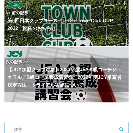
<< 前の記事
第6回日本クラブユース（U-18）Town Club CUP
2022 開催のお知らせ
次の記事 >>
【JCY加盟クラブ対象】2023年度JFA A級コーチジェ
ネラル／B級コーチ養成講習会 2022年度JCY推薦者
決定方法・トライアル実施について
SEAR