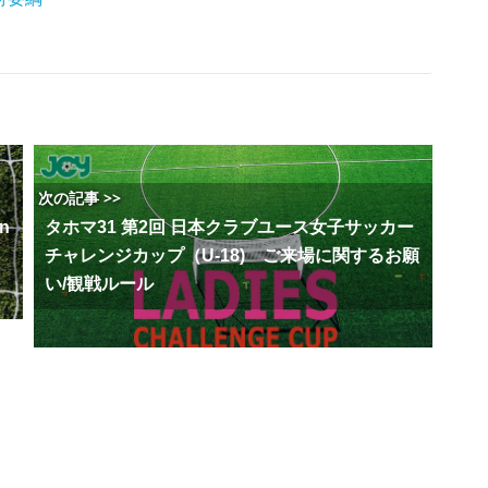
次の記事 >>
n
タホマ31 第2回 日本クラブユース女子サッカー
チャレンジカップ（U-18) ご来場に関するお願
い/観戦ルール