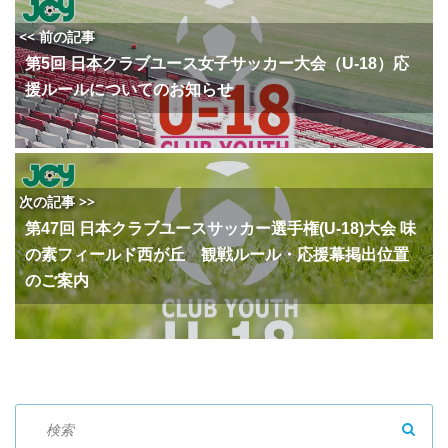
<< 前の記事
第5回 日本クラブユース女子サッカー大会（U-18）応
援ルールについてのお知らせ
次の記事 >>
第47回 日本クラブユースサッカー選手権(U-18)大会 味
の素フィールド西が丘 観戦ルール・応援幕掲出位置
のご案内
SEAR