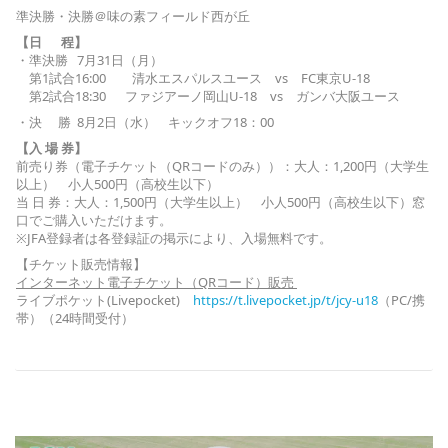
準決勝・決勝＠味の素フィールド西が丘
【日 程】
・準決勝 7月31日（月）
第1試合16:00 清水エスパルスユース vs FC東京U-18
第2試合18:30 ファジアーノ岡山U-18 vs ガンバ大阪ユース
・決 勝 8月2日（水） キックオフ18：00
【入 場 券】
前売り券（電子チケット（QRコードのみ））：大人：1,200円（大学生
以上） 小人500円（高校生以下）
当 日 券：大人：1,500円（大学生以上） 小人500円（高校生以下）窓
口でご購入いただけます。
※JFA登録者は各登録証の掲示により、入場無料です。
【チケット販売情報】
インターネット電子チケット（QRコード）販売
ライブポケット(Livepocket)
https://t.livepocket.jp/t/jcy-u18
（PC/携
帯）（24時間受付）