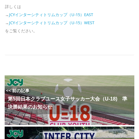
詳しくは
→
JCYインターシティトリムカップ（U-15）EAST
→
JCYインターシティトリムカップ（U-15）WEST
をご覧ください。
<< 前の記事
第5回日本クラブユース女子サッカー大会（U-18) 準
決勝結果のお知らせ