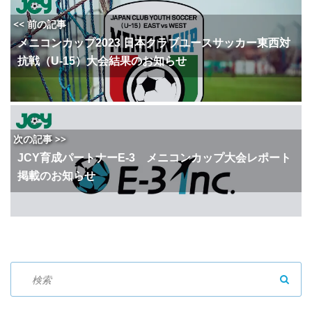
<< 前の記事
メニコンカップ2023 日本クラブユースサッカー東西対
抗戦（U-15）大会結果のお知らせ
次の記事 >>
JCY育成パートナーE-3 メニコンカップ大会レポート
掲載のお知らせ
SEAR