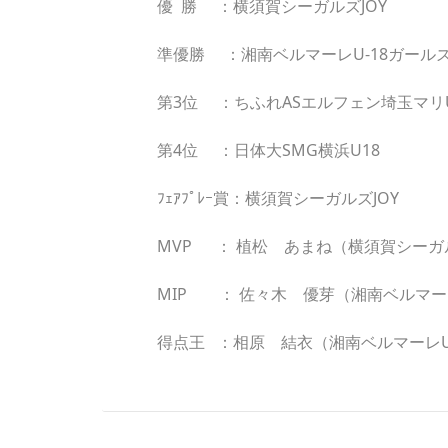
優 勝 ：横須賀シーガルズJOY
準優勝 ：湘南ベルマーレU-18ガール
第3位 ：ちふれASエルフェン埼玉マリU
第4位 ：日体大SMG横浜U18
ﾌｪｱﾌﾟﾚｰ賞：横須賀シーガルズJOY
MVP ： 植松 あまね（横須賀シーガル
MIP ： 佐々木 優芽（湘南ベルマーレ
得点王 ：相原 結衣（湘南ベルマーレU-