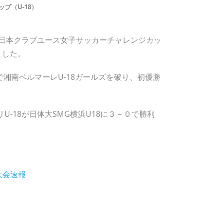
プ（U-18）
 日本クラブユース女子サッカーチャレンジカッ
ました。
で湘南ベルマーレU-18ガールズを破り、初優勝
U-18が日体大SMG横浜U18に３－０で勝利
大会速報