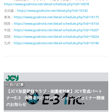
https://www.goalnote.net/detail-schedule.php?tid=16078
北信越：
https://www.goalnote.net/detail.php?tid=16182
東海：
https://www.goalnote.net/detail-schedule.php?tid=16175
関西：
https://www.goalnote.net/detail-schedule.php?tid=16154
中国：
https://www.goalnote.net/detail-schedule.php?tid=16207
四国：
https://www.goalnote.net/detail-schedule.php?tid=16024
九州：
https://www.goalnote.net/detail-schedule.php?tid=16196
<< 前の記事
【JCY加盟登録クラブ・保護者対象】JCY育成パート
ナーE-3 保護者向けコンディショニングセミナー開催
のお知らせ