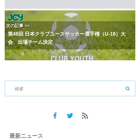
次の記事 >>
第48回 日本クラブユースサッカー選手権（U-18）大
会 出場チーム決定
SEAR
最新ニュース