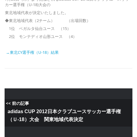
カー選手権（U-18)大会の
東北地域代表が決定いたしました。
◆東北地域代表（2チーム） （出場回数）
1位 ベガルタ仙台ユース （15）
2位 モンテディオ山形ユース （4）
→東北CY選手権（U-18）結果
<< 前の記事
adidas CUP 2012日本クラブユースサッカー選手権
（Ｕ-18）大会 関東地域代表決定