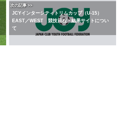
次の記事 >>
JCYインターシティトリムカップ（U-15）
て
EAST／WEST 競技日程・結果サイトについ
て