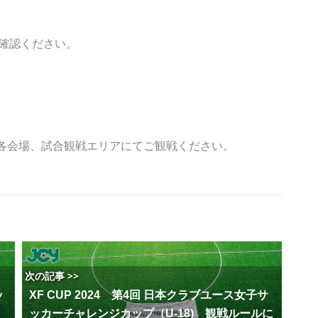
確認ください。
各会場、試合観戦エリアにてご観戦ください。
次の記事 >>
ッ
XF CUP 2024 第4回 日本クラブユース女子サ
・
ッカーチャレンジカップ（U-18) 観戦ルールに