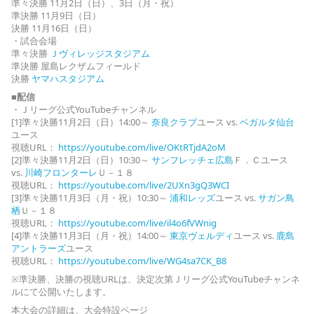
準々決勝 11月2日（日）、3日（月・祝）
準決勝 11月9日（日）
決勝 11月16日（日）
・試合会場
準々決勝
Ｊヴィレッジスタジアム
準決勝 屋島レクザムフィールド
決勝
ヤマハスタジアム
■配信
・Ｊリーグ公式YouTubeチャンネル
[1]準々決勝11月2日（日）14:00～
奈良クラブ
ユース vs.
ベガルタ仙台
ユース
視聴URL：
https://youtube.com/live/OKtRTjdA2oM
[2]準々決勝11月2日（日）10:30～
サンフレッチェ広島
Ｆ．Ｃユース
vs.
川崎フロンターレ
Ｕ－１８
視聴URL：
https://youtube.com/live/2UXn3gQ3WCI
[3]準々決勝11月3日（月・祝）10:30～
浦和レッズ
ユース vs.
サガン鳥
栖
Ｕ－１８
視聴URL：
https://youtube.com/live/il4o6fVWnig
[4]準々決勝11月3日（月・祝）14:00～
東京ヴェルディ
ユース vs.
鹿島
アントラーズ
ユース
視聴URL：
https://youtube.com/live/WG4sa7CK_B8
※準決勝、決勝の視聴URLは、決定次第Ｊリーグ公式YouTubeチャンネ
ルにて公開いたします。
本大会の詳細は、大会特設ページ