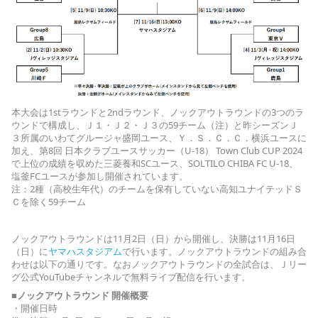
本大会は1stラウンドと2ndラウンド、ノックアウトラウンドの3つのラ
ウンドで構成し、Ｊ１・Ｊ２・Ｊ３の59チーム（注）と昨シーズンＪ
３所属のいわてグルージャ盛岡ユース、Ｙ．Ｓ．Ｃ．Ｃ．横浜ユースに
加え、第8回 日本クラブユースサッカー（U-18） Town Club CUP 2024
で上位の成績を収めた三菱養和SCユース、SOLTILO CHIBA FC U-18、
塩釜FCユースが参加し開催されています。
注：2種（高校生年代）のチームを保有していない高知ユナイテッドＳ
Ｃを除く59チーム
ノックアウトラウンドは11月2日（日）から開催し、決勝は11月16日
（日）に
ヤマハスタジアム
で行います。ノックアウトラウンドの組み合
わせは以下の通りです。なおノックアウトラウンドの全試合は、Ｊリー
グ公式YouTubeチャンネルで無料ライブ配信を行います。
■ノックアウトラウンド 開催概要
・開催日時