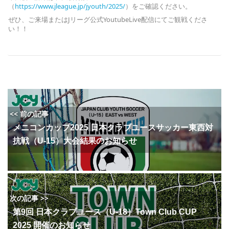
（
https://www.jleague.jp/jyouth/2025/
）をご確認ください。
ぜひ、ご来場またはJリーグ公式YoutubeLive配信にてご観戦くださ
い！！
<< 前の記事
メニコンカップ2025 日本クラブユースサッカー東西対
抗戦（U-15）大会結果のお知らせ
次の記事 >>
第9回 日本クラブユース（U-18）Town Club CUP
2025 開催のお知らせ