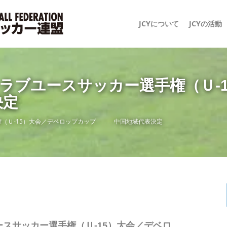
JCYについて
JCYの活動
2日本クラブユースサッカー選手権（
決定
カー選手権（Ｕ-15）大会／デベロップカップ 中国地域代表決定
ラブユースサッカー選手権（Ｕ-15）大会／デベロ