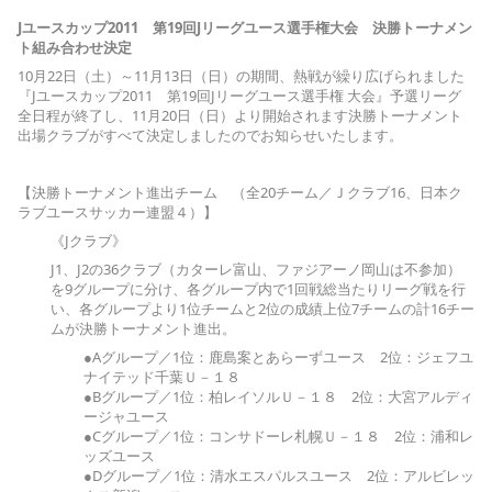
Jユースカップ2011 第19回Jリーグユース選手権大会 決勝トーナメン
ト組み合わせ決定
10月22日（土）～11月13日（日）の期間、熱戦が繰り広げられました
『Jユースカップ2011 第19回Jリーグユース選手権 大会』予選リーグ
全日程が終了し、11月20日（日）より開始されます決勝トーナメント
出場クラブがすべて決定しましたのでお知らせいたします。
【決勝トーナメント進出チーム （全20チーム／Ｊクラブ16、日本ク
ラブユースサッカー連盟４）】
《Jクラブ》
J1、J2の36クラブ（カターレ富山、ファジアーノ岡山は不参加）
を9グループに分け、各グループ内で1回戦総当たりリーグ戦を行
い、各グループより1位チームと2位の成績上位7チームの計16チー
ムが決勝トーナメント進出。
●Aグループ／1位：鹿島案とあらーずユース 2位：ジェフユ
ナイテッド千葉Ｕ－１８
●Bグループ／1位：柏レイソルＵ－１８ 2位：大宮アルディ
ージャユース
●Cグループ／1位：コンサドーレ札幌Ｕ－１８ 2位：浦和レ
ッズユース
●Dグループ／1位：清水エスパルスユース 2位：アルビレッ