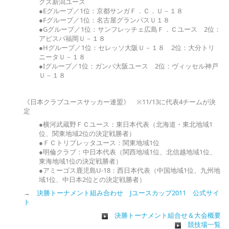
クス新潟ユース
●Eグループ／1位：京都サンガＦ．Ｃ．Ｕ－１８
●Fグループ／1位：名古屋グランパスＵ１８
●Gグループ／1位：サンフレッチェ広島Ｆ．Ｃユース 2位：
アビスパ福岡Ｕ－１８
●Hグループ／1位：セレッソ大阪Ｕ－１８ 2位：大分トリ
ニータＵ－１８
●Iグループ／1位：ガンバ大阪ユース 2位：ヴィッセル神戸
Ｕ－１８
《日本クラブユースサッカー連盟》 ※11/13に代表4チームが決
定
●横河武蔵野ＦＣユース：東日本代表（北海道・東北地域1
位、関東地域2位の決定戦勝者）
●ＦＣトリプレッタユース：関東地域1位
●明倫クラブ：中日本代表（関西地域1位、北信越地域1位、
東海地域1位の決定戦勝者）
●アミーゴス鹿児島U-18：西日本代表（中国地域1位、九州地
域1位、中日本2位との決定戦勝者）
→
決勝トーナメント組み合わせ Jユースカップ2011 公式サイ
ト
決勝トーナメント組合せ＆大会概要
競技場一覧