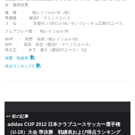
会 最終結果
優 勝 ： 柏レイソルU-18（初）
準優勝 ： 横浜F・マリノスユース
３ 位 ： 京都サンガF.C.U-18／サンフレッチェ広島F.Cユース
フェアプレー賞： 柏レイソルU-18
MVP ： 秋野 央樹（柏レイソルU-18）
MIP ： 喜田 拓也（横浜F・マリノスユース）
得点王 ： 木下 康介（横浜FCユース） 7点
決勝 戦績表
得点ランキングF
<< 前の記事
adidas CUP 2012 日本クラブユースサッカー選手権
（U-18）大会 準決勝 戦績表および得点ランキング