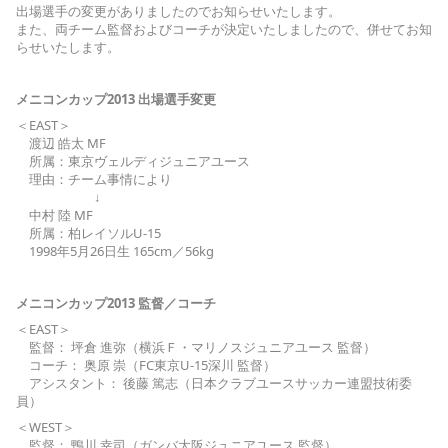
出場選手の変更がありましたのでお知らせいたします。
また、両チーム監督およびコーチが決定いたしましたので、併せてお知
らせいたします。
メニコンカップ2013 出場選手変更
＜EAST＞
渡辺 皓太 MF
所属：東京ヴェルディジュニアユース
理由：チーム事情により
↓
中村 陸 MF
所属：柏レイソルU-15
1998年5月26日生 165cm／56kg
メニコンカップ2013 監督／コーチ
＜EAST＞
監督： 坪倉 進弥（横浜Ｆ・マリノスジュニアユース 監督）
コーチ： 奥原 崇（FC東京U-15深川 監督）
アシスタント： 後藤 篤志（日本クラブユースサッカー連盟技術委
員）
＜WEST＞
監督： 鴨川 幸司（ガンバ大阪ジュニアユース 監督）