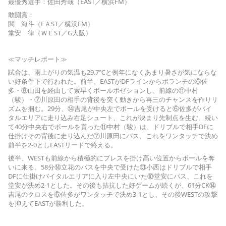
最優秀選手：佐田秀哉（EAST／横浜FM）
敢闘賞：
関 海斗（EＡST／横浜FM）
堂安 律（ＷＥST／G大阪）
≪マッチレポート≫
試合は、雨上がりの気温も29.7℃と例年になくあまり暑さが気にならな
い好条件下で行われた。前半、EASTがDFラインからボランチの⑥佐
多・⑧山田を経由して素早くボールポゼションし、前線の⑪中村
（駿）・⑦川原田の相手の背後を突く動きから再三のチャンスを作りリ
ズムを掴む。29分、⑭吉尾が中央左でボールを受けると⑥佐多がバイ
タルエリアに走り込み右足シュート、これが決まり先制点を生む。続い
て40分中央右でボールを貰った⑪中村（駿）は、ドリブルで相手DFに
仕掛けその背後に走り込んだ⑦川原田にパス、これをワンタッチで決め
前半を2-0としEASTリードで終える。
後半、WESTも前線から積極的にプレスを掛け高い位置からボールを奪
いに来る。58分⑭立花のパスを中央で受けた⑬小西はドリブルで相手
DFに仕掛けバイタルエリアに入り左中央にいた⑩堂安にパス、これを
堂安が決め2-1とした。その後も拮抗した好ゲームが続くが、61分CK⑭
吉尾のクロスを⑥佐多がワンタッチで決め3-1とし、その後WESTの攻撃
を抑えてEASTが勝利した。