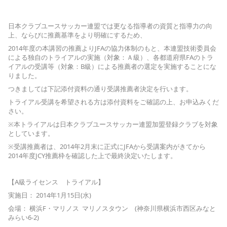
日本クラブユースサッカー連盟では更なる指導者の資質と指導力の向
上、ならびに推薦基準をより明確にするため、
2014年度の本講習の推薦よりJFAの協力体制のもと、本連盟技術委員会
による独自のトライアルの実施（対象：Ａ級）、各都道府県FAのトラ
イアルの受講等（対象：B級）による推薦者の選定を実施することにな
りました。
つきましては下記添付資料の通り受講推薦者決定を行います。
トライアル受講を希望される方は添付資料をご確認の上、お申込みくだ
さい。
※本トライアルは日本クラブユースサッカー連盟加盟登録クラブを対象
としています。
※受講推薦者は、2014年2月末に正式にJFAから受講案内がきてから
2014年度JCY推薦枠を確認した上で最終決定いたします。
【A級ライセンス トライアル】
実施日： 2014年1月15日(水)
会場： 横浜F・マリノス マリノスタウン (神奈川県横浜市西区みなと
みらい6-2)