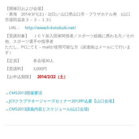
【開催日および会場】
・東海 2014/3/1(土)・2(日)／山口県山口市・プラザホテル寿 (山口
市湯田温泉３－３－１３)
URL：
http://www.h-kotobuki.net/
【受講対象】 ＪＣＹ加入団体関係者／スポーツ組織に携わる方／その
他、スポーツ選手や指導者
ただし、PCにてＥ－mailが使用可能な方（諸連絡はメールにて行いま
す）
【定員】 各会場30人
【受講料】 3,000円
【お申込期限】
2014/2/22（土）
→
CMS2013開催要項
→
JCYクラブマネージャーズセミナー2013申込書【山口会場】
→
CMS2013講義内容とスケジュール(山口会場)