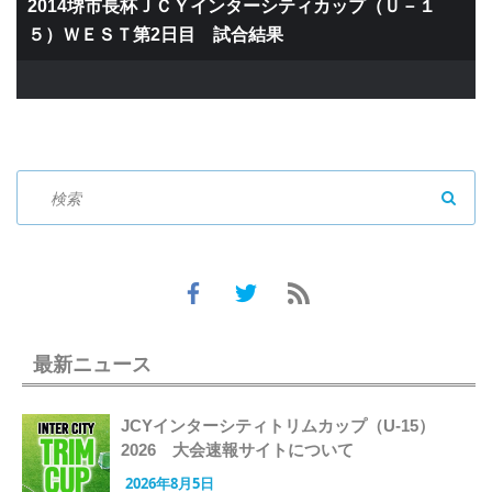
2014堺市長杯ＪＣＹインターシティカップ（Ｕ－１
５）ＷＥＳＴ第2日目 試合結果
SEAR
最新ニュース
JCYインターシティトリムカップ（U-15）
2026 大会速報サイトについて
2026年8月5日