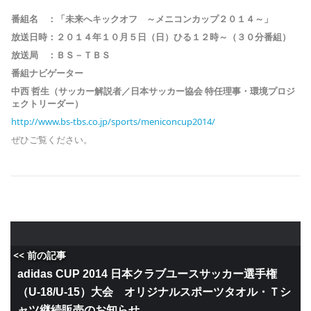
番組名 ：「未来へキックオフ ～メニコンカップ２０１４～」
放送日時：２０１４年１０月５日（日）ひる１２時～（３０分番組）
放送局 ：ＢＳ－ＴＢＳ
番組ナビゲーター
中西 哲生（サッカー解説者／日本サッカー協会 特任理事・環境プロジ
ェクトリーダー）
http://www.bs-tbs.co.jp/sports/meniconcup2014/
ぜひご覧ください。
<< 前の記事
adidas CUP 2014 日本クラブユースサッカー選手権
（U-18/U-15）大会 オリジナルスポーツタオル・Ｔシ
ャツ継続販売のお知らせ