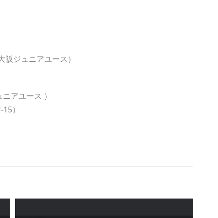
バ大阪ジュニアユース）
ュニアユース ）
-15）