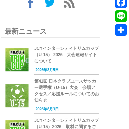
Twitte
Faceb
Line
最新ニュース
共
JCYインターシティトリムカップ
有
（U-15） 2026 大会速報サイト
について
2026年8月5日
第41回 日本クラブユースサッカ
ー選手権（U-15）大会 会場ア
クセス／応援ルールについてのお
知らせ
2026年8月3日
JCYインターシティトリムカップ
（U-15）2026 取材に関するご