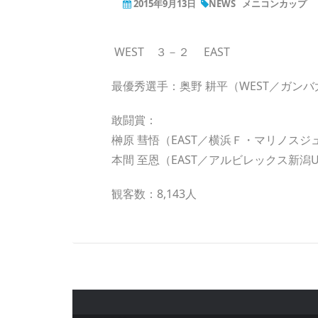
2015年9月13日
NEWS
メニコンカップ
WEST ３－２ EAST
最優秀選手：奥野 耕平（WEST／ガン
敢闘賞：
榊原 彗悟（EAST／横浜Ｆ・マリノスジ
本間 至恩（EAST／アルビレックス新潟U
観客数：8,143人