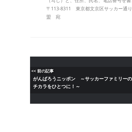
（写し）と、住所、氏名、電話番号を書
〒113-8311 東京都文京区サッカ
盟 宛
<< 前の記事
がんばろうニッポン ～サッカーファミリー
チカラをひとつに！～