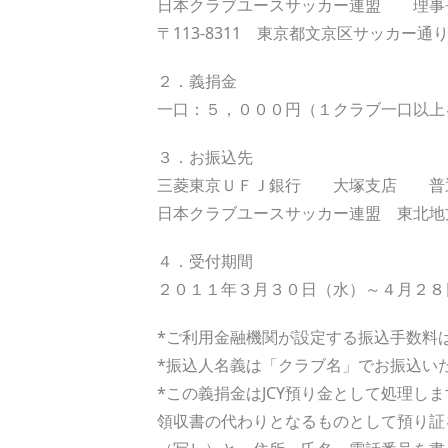
日本クラブユースサッカー連盟 理事
〒113-8311 東京都文京区サッカー通り
２．義捐金
一口：５，０００円（１クラブ一口以上
３．お振込先
三菱東京ＵＦＪ銀行 大塚支店 普
日本クラブユースサッカー連盟 東北地
４．受付期間
２０１１年３月３０日（水）～４月２８
*ご利用金融機関が設定する振込手数料
*振込人名義は「クラブ名」でお振込い
*この義捐金はJCY預り金として処理し
領収書の代わりとなるものとして預り証