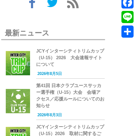
Twitte
Faceb
Line
最新ニュース
共
JCYインターシティトリムカップ
有
（U-15） 2026 大会速報サイト
について
2026年8月5日
第41回 日本クラブユースサッカ
ー選手権（U-15）大会 会場ア
クセス／応援ルールについてのお
知らせ
2026年8月3日
JCYインターシティトリムカップ
（U-15）2026 取材に関するご