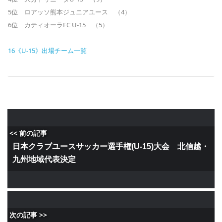
5位 ロアッソ熊本ジュニアユース （4）
6位 カティオーラFC U-15 （5）
16《U-15》出場チーム一覧
<< 前の記事
日本クラブユースサッカー選手権(U-15)大会 北信越・
九州地域代表決定
次の記事 >>