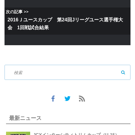
次の記事 >>
2016Ｊユースカップ 第24回Jリーグユース選手権大
会 1回戦試合結果
SEAR
最新ニュース
JCYインターシティトリムカップ（U-15）