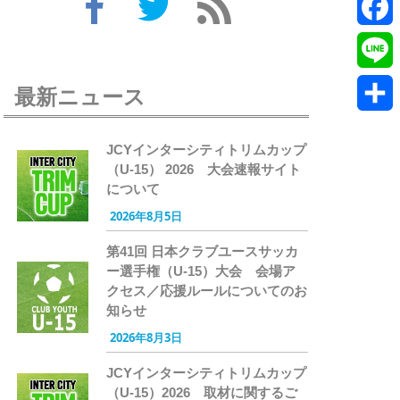
Twitte
Faceb
Line
最新ニュース
共
JCYインターシティトリムカップ
有
（U-15） 2026 大会速報サイト
について
2026年8月5日
第41回 日本クラブユースサッカ
ー選手権（U-15）大会 会場ア
クセス／応援ルールについてのお
知らせ
2026年8月3日
JCYインターシティトリムカップ
（U-15）2026 取材に関するご