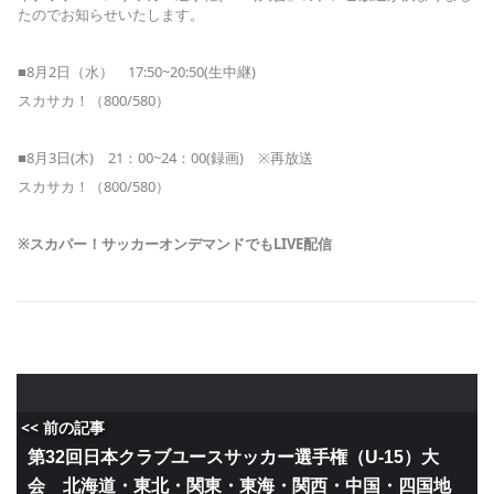
たのでお知らせいたします。
■8月2日（水） 17:50~20:50(生中継)
スカサカ！（800/580）
■8月3日(木) 21：00~24：00(録画) ※再放送
スカサカ！（800/580）
※スカパー！サッカーオンデマンドでも
LIVE
配信
<< 前の記事
第32回日本クラブユースサッカー選手権（U-15）大
会 北海道・東北・関東・東海・関西・中国・四国地