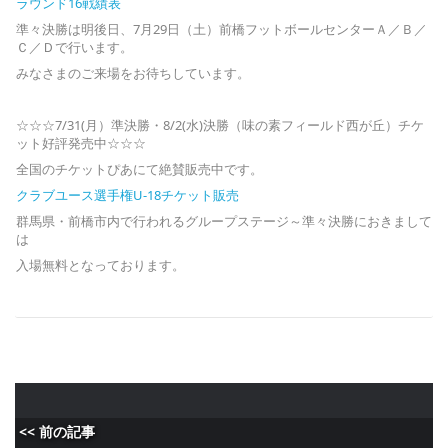
ラウンド16戦績表
準々決勝は明後日、7月29日（土）前橋フットボールセンターＡ／Ｂ／
Ｃ／Ｄで行います。
みなさまのご来場をお待ちしています。
☆☆☆7/31(月）準決勝・8/2(水)決勝（味の素フィールド西が丘）チケ
ット好評発売中☆☆☆
全国のチケットぴあにて絶賛販売中です。
クラブユース選手権U-18チケット販売
群馬県・前橋市内で行われるグループステージ～準々決勝におきまして
は
入場無料となっております。
<< 前の記事