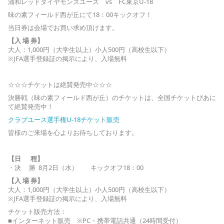
浦和レッドダイヤモンズユース vs FC東京U-18
味の素フィールド西が丘にて18：00キックオフ！
当日券は会場でお買い求め頂けます。
【入 場 券】
大人：1,000円（大学生以上）小人500円（高校生以下）
※JFA選手登録証の掲示により、入場無料
☆☆☆チケットは絶賛発売中☆☆☆
決勝戦（味の素フィールド西が丘）のチケットは、全国チケットびあに
て絶賛発売中！
クラブユース選手権U-18チケット販売
皆様のご来場を心よりお待ちしております。
【日 程】
・決 勝 8月2日（水） キックオフ18：00
【入 場 券】
大人：1,000円（大学生以上）小人500円（高校生以下）
※JFA選手登録証の掲示により、入場無料
チケット販売方法：
■インターネット販売 ※PC・携帯電話共通（24時間受付）