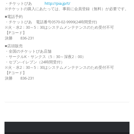
・チケットぴあ
http://pia.jp/t/
※チケットの購入にあたっては、事前に会員登録（無料）が必要です。
■電話予約
・チケットぴあ 電話番号0570-02-9999(24時間受付)
※火・水2：30～5：30はシステムメンテナンスのため受付不可
【Pコード】
決勝 836-231
■店頭販売
・全国のチケットぴあ店舗
・サークルK・サンクス（5：30～深夜2：00）
・セブン‐イレブン（24時間受付）
※火・水2：30～5：30はシステムメンテナンスのため受付不可
【Pコード】
決勝 836-231