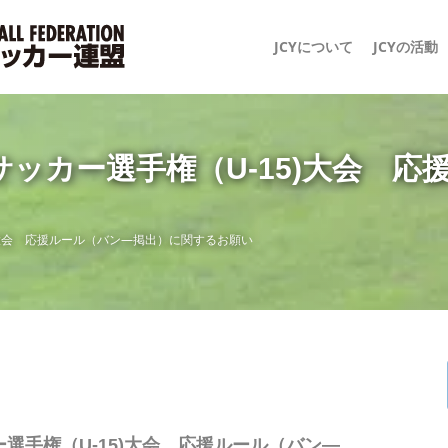
JCYについて
JCYの活動
サッカー選手権（U-15)大会 
)大会 応援ルール（バン―掲出）に関するお願い
選手権（U-15)大会 応援ルール（バン―