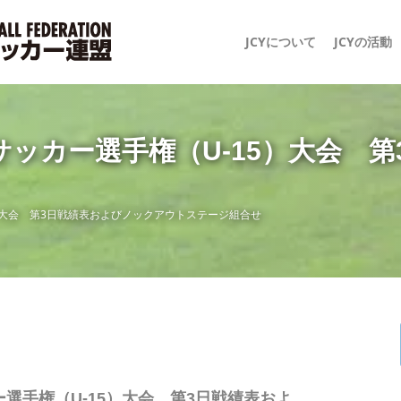
JCYについて
JCYの活動
サッカー選手権（U-15）大会 
）大会 第3日戦績表およびノックアウトステージ組合せ
選手権（U-15）大会 第3日戦績表およ