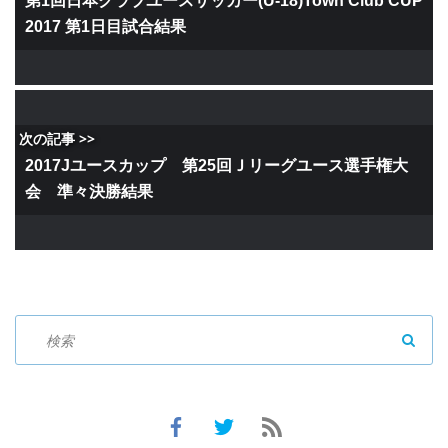
第1回日本クラブユースサッカー(U-18)Town Club CUP
2017 第1日目試合結果
次の記事 >>
2017Jユースカップ 第25回Ｊリーグユース選手権大
会 準々決勝結果
SEAR