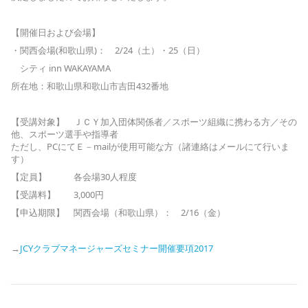
【開催日および会場】
・関西会場(和歌山県)： 2/24（土）・25（日）
シティ inn WAKAYAMA
所在地：和歌山県和歌山市吉田432番地
【受講対象】 ＪＣＹ加入団体関係者／スポーツ組織に携わる方／その
他、スポーツ選手や指導者
ただし、PCにてＥ－mailが使用可能な方（諸連絡はメールにて行いま
す）
【定員】 各会場30人程度
【受講料】 3,000円
【申込期限】 関西会場（和歌山県）： 2/16（金）
→
JCYクラブマネージャーズセミナー開催要項2017