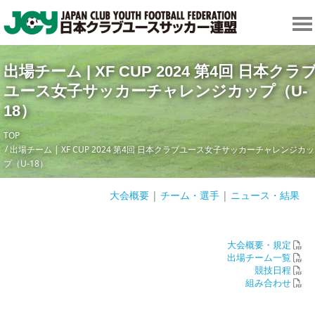
出場チーム | XF CUP 2024 第4回 日本クラ
ユース女子サッカーチャレンジカップ（U-
18）
TOP
出場チーム | XF CUP 2024 第4回 日本クラブユース女子サッカーチャレンジカッ
プ（U-18）
大会概要
|
チーム・選手
|
ニュース・結果
大会概要・規定
出場チーム一覧
競技日程
組み合わせ