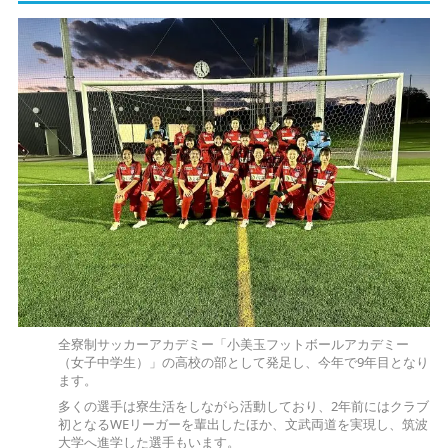
全寮制サッカーアカデミー「小美玉フットボールアカデミー
（女子中学生）」の高校の部として発足し、今年で9年目となり
ます。
多くの選手は寮生活をしながら活動しており、2年前にはクラブ
初となるWEリーガーを輩出したほか、文武両道を実現し、筑波
大学へ進学した選手もいます。