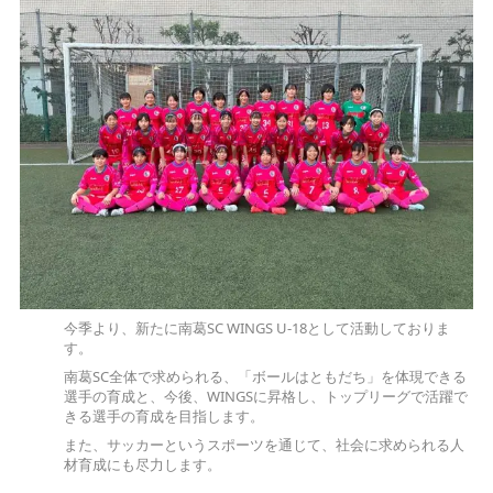
今季より、新たに南葛SC WINGS U-18として活動しておりま
す。
南葛SC全体で求められる、「ボールはともだち」を体現できる
選手の育成と、今後、WINGSに昇格し、トップリーグで活躍で
きる選手の育成を目指します。
また、サッカーというスポーツを通じて、社会に求められる人
材育成にも尽力します。