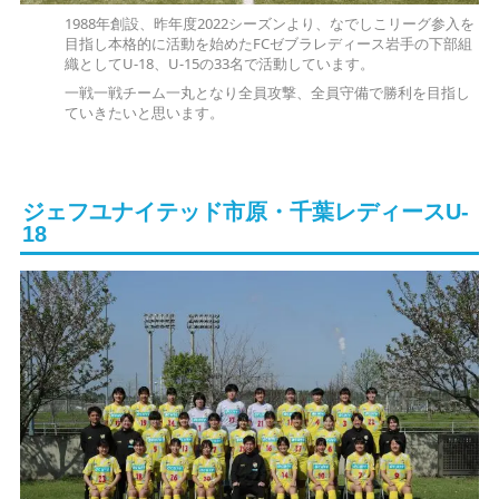
1988年創設、昨年度2022シーズンより、なでしこリーグ参入を
目指し本格的に活動を始めたFCゼブラレディース岩手の下部組
織としてU-18、U-15の33名で活動しています。
一戦一戦チーム一丸となり全員攻撃、全員守備で勝利を目指し
ていきたいと思います。
ジェフユナイテッド市原・千葉レディースU-
18