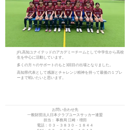
JFL高知ユナイテッドのアカデミーチームとして中学生から高校
生を中心に活動しています。
多くの方々のサポートのもと3回目の出場となりました。
高知県代表として感謝とチャレンジ精神を持って最後の１プレ
ーまで戦いたいと思います。
お問い合わせ先
一般財団法人日本クラブユースサッカー連盟
担当： 事務局 江崎・増田
電話：０３－３８３０－１８４４