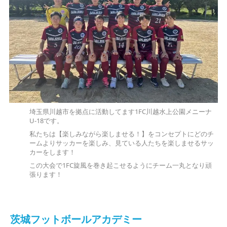
埼玉県川越市を拠点に活動してます1FC川越水上公園メニーナ
U-18です。
私たちは【楽しみながら楽しませる！】をコンセプトにどのチ
ームよりサッカーを楽しみ、見ている人たちを楽しませるサッ
カーをします！
この大会で1FC旋風を巻き起こせるようにチーム一丸となり頑
張ります！
茨城フットボールアカデミー