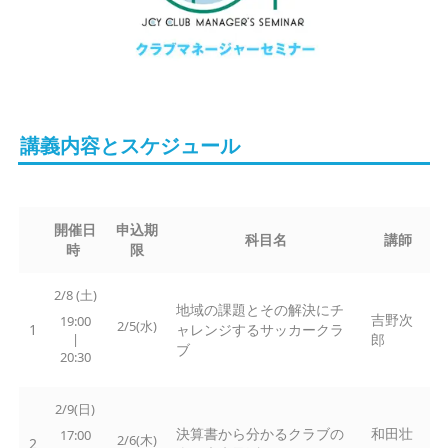
講義内容とスケジュール
開催日
申込期
科目名
講師
時
限
2/8 (土)
地域の課題とその解決にチ
吉野次
19:00
2/5(水)
1
ャレンジするサッカークラ
|
郎
ブ
20:30
2/9(日)
決算書から分かるクラブの
和田壮
17:00
2/6(木)
2