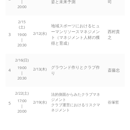
|
姿と未来予測
司
20:00
2/15
地域スポーツにおけるヒュ
(土)
ーマンリソースマネジメン
西村貴
2/12(水)
3
19:00
ト（マネジメント人材の獲
之
|
得と育成）
20:30
2/16(日)
グラウンド作りとクラブ作
19:00
2/13(木)
4
斎藤忠
|
り
20:30
2/22(土)
法的側面からみたクラブマネ
ジメント
17:00
2/19(水)
谷塚哲
5
クラブ運営におけるリスクマ
|
ネジメント
20:00