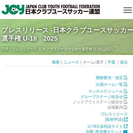
プレスリリース -日本クラブユースサッカ
選手権 U-18 2025
TOP
プレスリリース -日本クラブユースサッカー選手権 U-18 2025
概要
|
ニュース
| チーム/選手 |
予選
|
過去
開催要項・規定
出場チーム一覧
マッチスケジュール
グループステージ組合せ
ノックアウトステージ組合せ
会場案内
プレスリリース
(取材申請)
U-18大会特設サイト
決勝･準決勝チケット