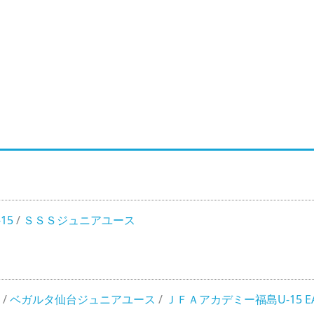
15
/
ＳＳＳジュニアユース
/
ベガルタ仙台ジュニアユース
/
ＪＦＡアカデミー福島U-15 EA