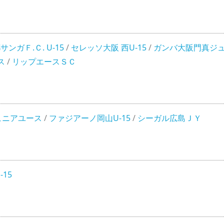
サンガＦ.Ｃ. U-15
/
セレッソ大阪 西U-15
/
ガンバ大阪門真ジ
ス
/
リップエースＳＣ
ュニアユース
/
ファジアーノ岡山U-15
/
シーガル広島ＪＹ
-15