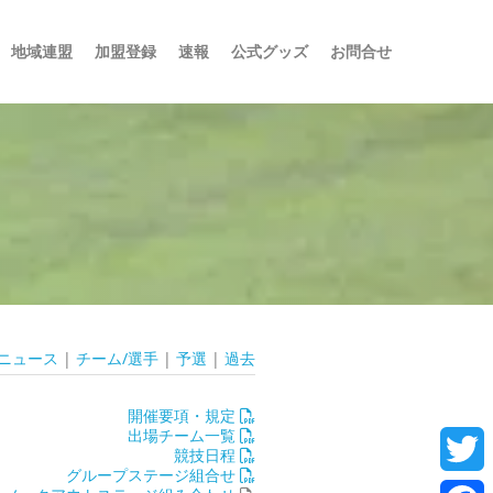
地域連盟
加盟登録
速報
公式グッズ
お問合せ
 ニュース
|
チーム/選手
|
予選
|
過去
開催要項・規定
出場チーム一覧
競技日程
グループステージ組合せ