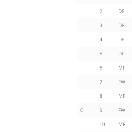
2
DF
3
DF
4
DF
5
DF
6
MF
7
FW
8
MF
C
9
FW
10
MF