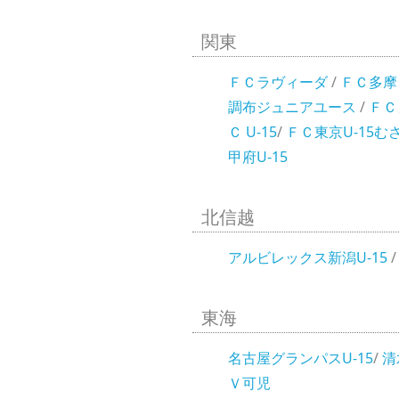
関東
ＦＣラヴィーダ
/
ＦＣ多摩
調布ジュニアユース
/
ＦＣ
Ｃ U-15
/
ＦＣ東京U-15む
甲府U-15
北信越
アルビレックス新潟U-15
東海
名古屋グランパスU-15
/
清
Ｖ可児