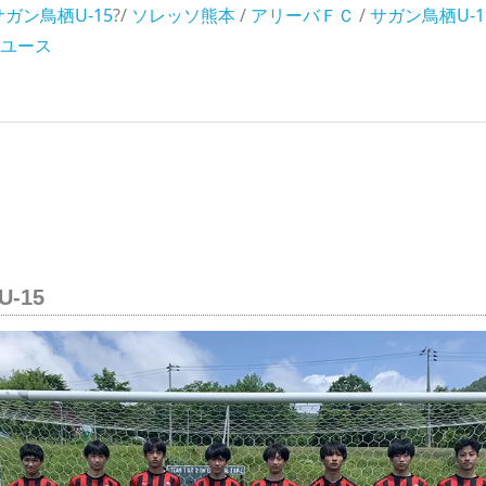
サガン鳥栖U-15
?/
ソレッソ熊本
/
アリーバＦＣ
/
サガン鳥栖U-1
ユース
-15