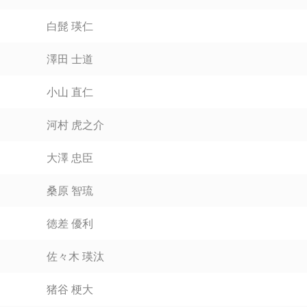
白髭 瑛仁
澤田 士道
小山 直仁
河村 虎之介
大澤 忠臣
桑原 智琉
徳差 優利
佐々木 瑛汰
猪谷 梗大