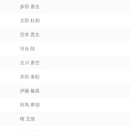
多田 蒼生
太田 杜和
宮本 貫生
河合 陸
古川 蒼空
井田 泰彰
伊藤 榛真
対馬 夢胡
権 五慎