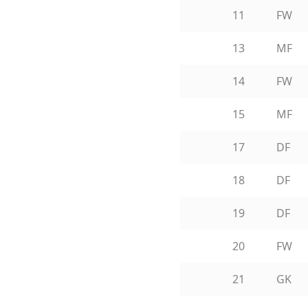
11
FW
13
MF
14
FW
15
MF
17
DF
18
DF
19
DF
20
FW
21
GK