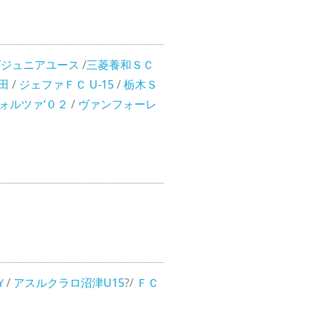
ズジュニアユース
/
三菱養和ＳＣ
田
/
ジェファＦＣ U-15
/
栃木Ｓ
ォルツァ‘０２
/
ヴァンフォーレ
Ｙ
/
アスルクラロ沼津U15
?/
ＦＣ