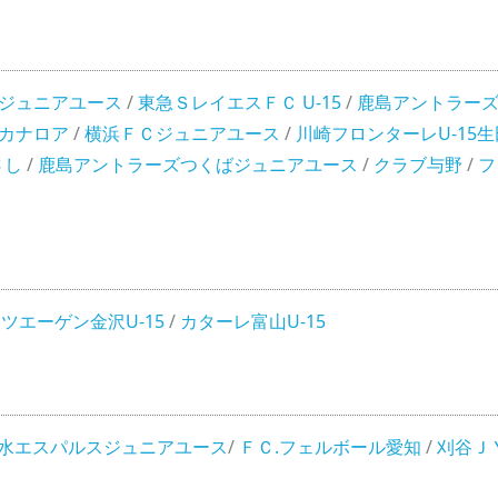
ジュニアユース
/
東急ＳレイエスＦＣ U-15
/
鹿島アントラー
カナロア
/
横浜ＦＣジュニアユース
/
川崎フロンターレU-15生
さし
/
鹿島アントラーズつくばジュニアユース
/
クラブ与野
/
フ
/
ツエーゲン金沢U-15
/
カターレ富山U-15
水エスパルスジュニアユース
/
ＦＣ.フェルボール愛知
/
刈谷Ｊ