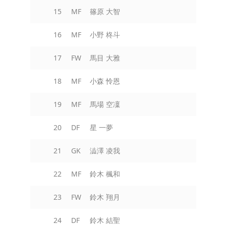
15
MF
篠原 大智
16
MF
小野 柊斗
17
FW
馬目 大雅
18
MF
小森 怜恩
19
MF
馬場 空凜
20
DF
星 一夢
21
GK
澁澤 凌我
22
MF
鈴木 楓和
23
FW
鈴木 翔月
24
DF
鈴木 結聖