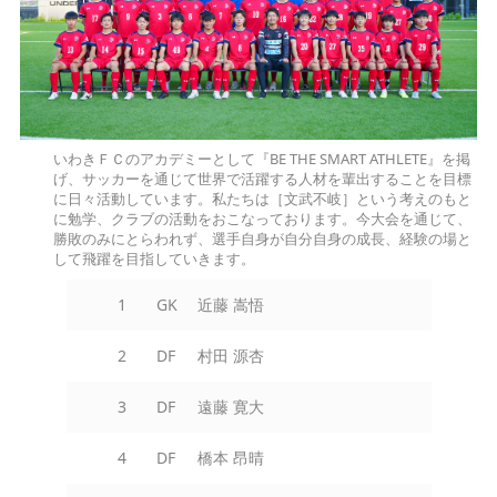
いわきＦＣのアカデミーとして『BE THE SMART ATHLETE』を掲
げ、サッカーを通じて世界で活躍する人材を輩出することを目標
に日々活動しています。私たちは［文武不岐］という考えのもと
に勉学、クラブの活動をおこなっております。今大会を通じて、
勝敗のみにとらわれず、選手自身が自分自身の成長、経験の場と
して飛躍を目指していきます。
1
GK
近藤 嵩悟
2
DF
村田 源杏
3
DF
遠藤 寛大
4
DF
橋本 昂晴