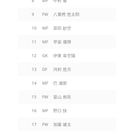
8
MF
中村 響
9
FW
八重樫 悠太郎
10
MF
原田 妙空
11
MF
早坂 優輝
12
GK
伊東 皐空陽
13
DF
河村 悠月
14
MF
巴 瀬那
15
FW
畠山 相良
16
MF
野口 快
17
FW
加藤 健太