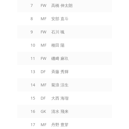
7
FW
高橋 伸太朗
8
MF
安部 直斗
9
FW
石川 颯
10
MF
種田 陽
11
FW
磯﨑 麻玖
13
DF
斉藤 秀輝
14
MF
菊浪 涼生
15
DF
大西 海瑠
16
GK
清水 飛来
17
MF
丹野 豊芽