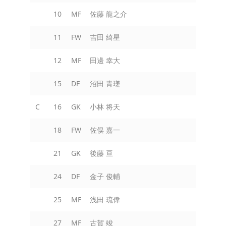
10
MF
佐藤 龍之介
11
FW
吉田 綺星
12
MF
田邊 幸大
15
DF
沼田 青瑳
C
16
GK
小林 将天
18
FW
佐俣 嘉一
21
GK
後藤 亘
24
DF
金子 俊輔
25
MF
浅田 琉偉
27
MF
古賀 竣