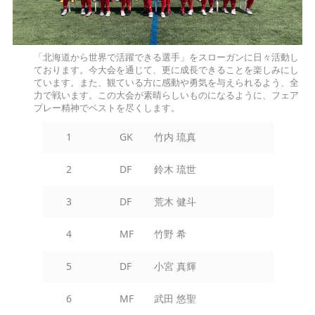
「北海道から世界で活躍できる選手」をスローガンに日々活動し
ております。今大会を通じて、更に成長できることを楽しみにし
ています。また、観ている方に感動や勇気を与えられるよう、全
力で戦います。この大会が素晴らしいものになるように、フェア
プレー精神でベストを尽くします。
1
GK
竹内 琉真
2
DF
鈴木 琉世
3
DF
荒木 健斗
4
MF
竹野 希
5
DF
小宮 真輝
6
MF
武田 悠聖