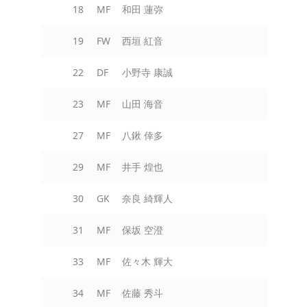
18
MF
和田 蓮弥
19
FW
西垣 紅音
22
DF
小野寺 康誠
23
MF
山田 海音
27
MF
八鍬 倖多
29
MF
井手 煌也
30
GK
奈良 綺輝人
31
MF
保坂 空澄
33
MF
佐々木 輝大
34
MF
佐藤 秀斗