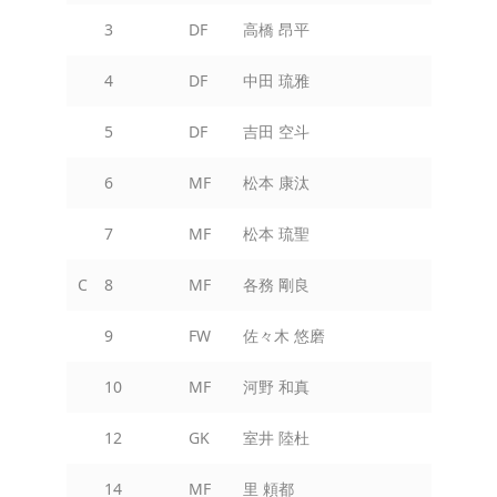
3
DF
高橋 昂平
4
DF
中田 琉雅
5
DF
吉田 空斗
6
MF
松本 康汰
7
MF
松本 琉聖
C
8
MF
各務 剛良
9
FW
佐々木 悠磨
10
MF
河野 和真
12
GK
室井 陸杜
14
MF
里 頼都