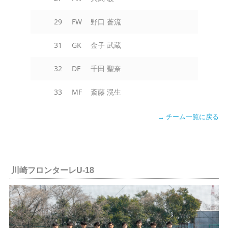
29
FW
野口 蒼流
31
GK
金子 武蔵
32
DF
千田 聖奈
33
MF
斎藤 滉生
→ チーム一覧に戻る
川崎フロンターレU-18