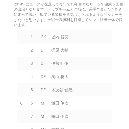
2014年にユースが発足して今年で10年目となり、５年連続５回目
の出場となります。トップチームと同様に、選手全員がひたむき
に走って戦い、観ている皆様を勇気づけられるようなサッカーを
したいと思います。一戦一戦勝利を目指してシン・秋田一体で戦
います。
1
GK
堀内 智葵
2
DF
梶原 大輔
3
DF
伊勢 叶侑
4
DF
奥山 聡太
5
DF
木次谷 颯陸
C
6
MF
鎌田 伊吹
7
MF
鎌田 伊吹