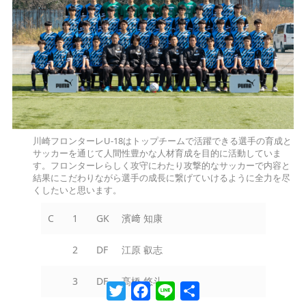
川崎フロンターレU-18はトップチームで活躍できる選手の育成と
サッカーを通じて人間性豊かな人材育成を目的に活動していま
す。フロンターレらしく攻守にわたり攻撃的なサッカーで内容と
結果にこだわりながら選手の成長に繋げていけるように全力を尽
くしたいと思います。
C
1
GK
濱﨑 知康
2
DF
江原 叡志
3
DF
髙橋 悠斗
Twitter
Facebook
Line
共
有