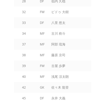
28
DF
似内 久穏
32
FW
ピドゥ 大樹
33
DF
八里 悠太
34
MF
古川 柊斗
37
MF
阿部 琉海
38
MF
藤原 京司
39
FW
古屋 歩夢
40
MF
浅尾 涼太朗
42
GK
佐々木 龍登
45
DF
永井 大義