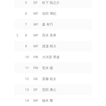
5
DF
松下 慎之介
6
MF
俣田 博紀
7
MF
森 有巧
C
8
MF
髙木 英孝
9
MF
渡邉 晴大
10
FW
大河原 秀速
11
FW
荒木 陽
12
GK
斎藤 聡太
13
DF
窪田 勇心
14
MF
橋本 響