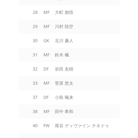
28
MF
大町 彪悟
29
MF
川村 陸空
30
GK
北川 廉人
31
MF
鈴木 楓
32
DF
岩田 友樹
33
MF
菅原 悠太
37
DF
小島 颯来
38
MF
田中 希和
40
FW
尾谷 ディヴァイン チネドゥ