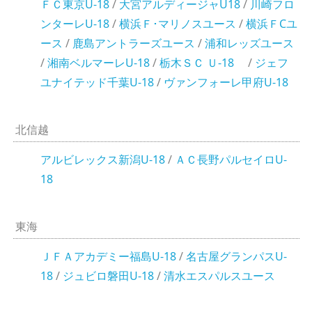
ＦＣ東京U-18
/
大宮アルディージャU18
/
川崎フロ
ンターレU-18
/
横浜Ｆ･マリノスユース
/
横浜ＦCユ
ース
/
鹿島アントラーズユース
/
浦和レッズユース
/
湘南ベルマーレU-18
/
栃木ＳＣ Ｕ‐18
/
ジェフ
ユナイテッド千葉U-18
/
ヴァンフォーレ甲府U-18
北信越
アルビレックス新潟U-18
/
ＡＣ長野パルセイロU-
18
東海
ＪＦＡアカデミー福島U-18
/
名古屋グランパスU-
18
/
ジュビロ磐田U-18
/
清水エスパルスユース