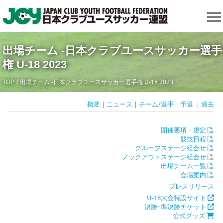
出場チーム -日本クラブユースサッカー選手
権 U-18 2023
TOP
出場チーム -日本クラブユースサッカー選手権 U-18 2023
概要
|
ニュース
|
チーム/選手
|
予選
|
過去
開催要項・規定
競技日程
グループステージ組合せ
ノックアウトステージ組合せ
出場チーム一覧
会場案内
プレスリリース
U-18大会特設サイト
決勝･準決勝チケット
公式グッズ