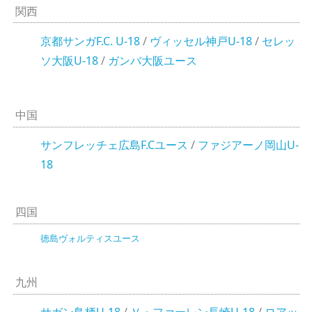
関西
京都サンガF.C. U-18
/
ヴィッセル神戸U-18
/
セレッ
ソ大阪U-18
/
ガンバ大阪ユース
中国
サンフレッチェ広島F.Cユース
/
ファジアーノ岡山U-
18
四国
徳島ヴォルティスユース
九州
サガン鳥栖U-18
/
Ｖ・ファーレン長崎U-18
/
ロアッ