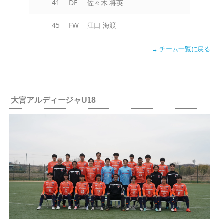
41
DF
佐々木 将英
45
FW
江口 海渡
→ チーム一覧に戻る
大宮アルディージャU18