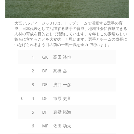
大宮アルディージャU18は、トップチームで活躍する選手の育
成、日本代表として活躍する選手の育成、地域社会に貢献できる
人材の育成を目的として活動しています。今年もこの素晴らしい
舞台に立てることを大変嬉しく思います。選手とチームの成長に
つなげられるよう目の前の一戦一戦を全力で戦います。
1
GK
高田 裕也
2
DF
髙橋 岳
3
DF
浅井 一彦
C
4
DF
市原 吏音
5
DF
真壁 拓海
6
MF
依田 功太