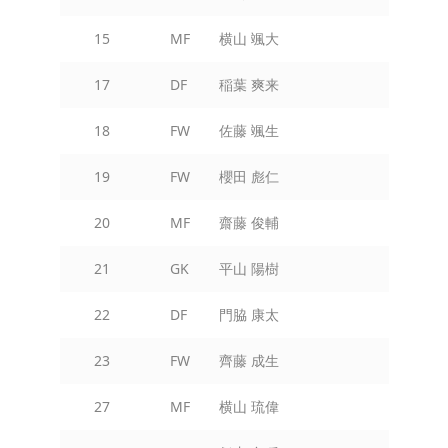
15
MF
横山 颯大
17
DF
稲葉 爽来
18
FW
佐藤 颯生
19
FW
櫻田 彪仁
20
MF
齋藤 俊輔
21
GK
平山 陽樹
22
DF
門脇 康太
23
FW
齊藤 成生
27
MF
横山 琉偉