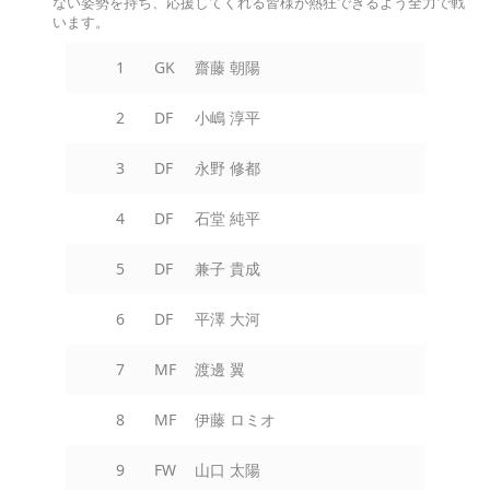
ない姿勢を持ち、応援してくれる皆様が熱狂できるよう全力で戦
います。
1
GK
齋藤 朝陽
2
DF
小嶋 淳平
3
DF
永野 修都
4
DF
石堂 純平
5
DF
兼子 貴成
6
DF
平澤 大河
7
MF
渡邊 翼
8
MF
伊藤 ロミオ
9
FW
山口 太陽