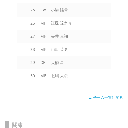
25
FW
小湊 陽貴
26
MF
江尻 琉之介
27
MF
長井 真翔
28
MF
山田 英史
29
DF
大橋 星
30
MF
北嶋 大峨
→ チーム一覧に戻る
関東