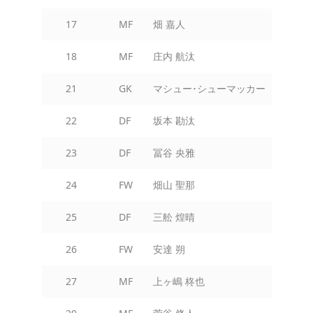
17
MF
畑 嘉人
18
MF
庄内 航汰
21
GK
マシュー･シューマッカー
22
DF
坂本 勘汰
23
DF
冨谷 央雅
24
FW
畑山 聖那
25
DF
三舩 煌晴
26
FW
安達 朔
27
MF
上ヶ嶋 柊也