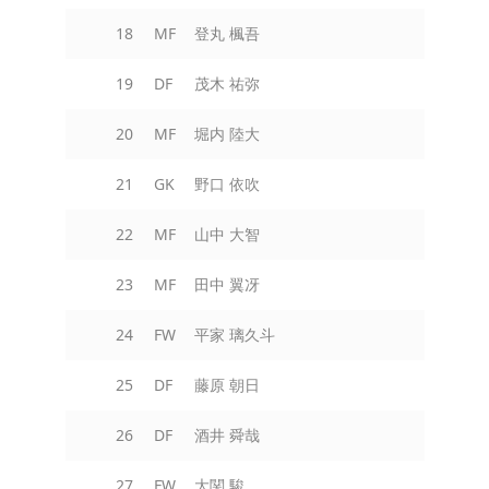
18
MF
登丸 楓吾
19
DF
茂木 祐弥
20
MF
堀内 陸大
21
GK
野口 依吹
22
MF
山中 大智
23
MF
田中 翼冴
24
FW
平家 璃久斗
25
DF
藤原 朝日
26
DF
酒井 舜哉
27
FW
大関 駿