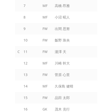
7
MF
高橋 昂雅
8
MF
小沼 昭人
9
FW
出間 思努
10
FW
飯野 珠央
C
11
FW
瀧澤 天
12
MF
川崎 幹大
13
FW
菅原 心里
14
MF
久保島 健晴
15
FW
品田 太郎
16
GK
茂木 克行