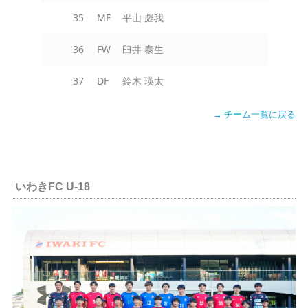
35
MF
平山 彪我
36
FW
臼井 泰生
37
DF
鈴木 瑛太
→ チーム一覧に戻る
いわきFC U-18