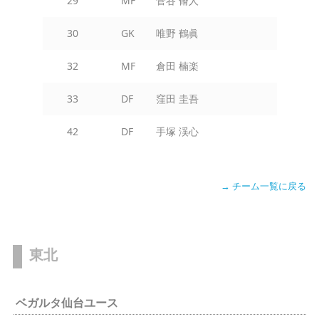
29
MF
菅谷 脩人
30
GK
唯野 鶴眞
32
MF
倉田 楠楽
33
DF
窪田 圭吾
42
DF
手塚 渓心
→ チーム一覧に戻る
東北
ベガルタ仙台ユース