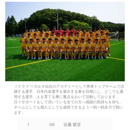
Ｊクラブ ベガルタ仙台のアカデミーとして将来トップチームで活
躍する選手、日本代表選手を輩出する事を目標にし、どこでも通
用する選手、人を育てる事に重点をおいて活動しております。
日々サポートをして頂いている全ての方へ感謝の気持ちを持ち、
チームとしても個人としても成長できるよう一戦一戦全力で戦い
ます。
1
GK
近藤 暖音